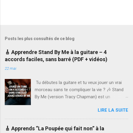
Posts les plus consultés de ce blog
🎸 Apprendre Stand By Me à la guitare – 4
accords faciles, sans barré (PDF + vidéos)
22 mai
Tu débutes la guitare et tu veux jouer un vrai
morceau sans te compliquer la vie ? 🎶 Stand
By Me (version Tracy Chapman) est un
excellent choix : rythme simple, accords
LIRE LA SUITE
accessibles, et plaisir garanti ! Pour t’y aider, j’ai
créé un tutoriel complet à télécharger ,
accompagné de vidéos explicatives. Tu vas
🎸 Apprends “La Poupée qui fait non” à la
apprendre ce morceau pas à pas, même si tu